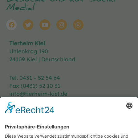
Besuche uns auf Social
Media!
Tierheim Kiel
Uhlenkrog 190
24109 Kiel | Deutschland
Tel. 0431 – 52 54 64
Fax (0431) 52 10 31
info@tierheim-kiel.de
Tierheim-Heft
Spenden
Kontakt & Anfahrt