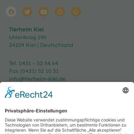
Tierheim Kiel
Uhlenkrog 190
24109 Kiel | Deutschland
Tel. 0431 – 52 54 64
Fax (0431) 52 10 31
info@tierheim-kiel.de
Tierheim-Heft
Spenden
Kontakt & Anfahrt
Öffnungszeiten