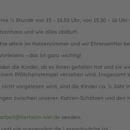
ne ½ Stunde von 15 – 15.30 Uhr, von 15.30 – 16 Uhr 
tzenhaus und wie alles abläuft.
tze allein im Katzenzimmer und wir Ehrenamtler be
orlesens – das ist ganz wichtig!
den die Kinder, ob es ihnen gefallen hat und sie
 einem Pfötchenstempel versehen wird. Insgesamt 
icht vorgelesen wird, sind die Kinder ca. ½ Jahr i
ngen zwischen unseren Katzen-Schätzen und den to
arbeit@tierheim-kiel.de
senden.
st und wie ausgeprägt die Leseschwäche ist.