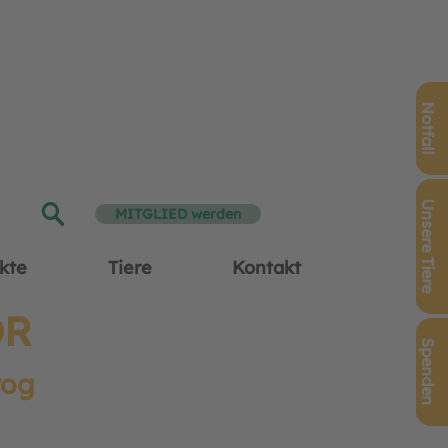
Notfall
Unsere Tiere
MITGLIED werden
kte
Tiere
Kontakt
OR
Spenden
rog