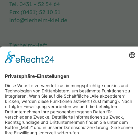
Tel. 0431 – 52 54 64
Fax (0431) 52 10 31
info@tierheim-kiel.de
Tierheim-Heft
Spenden
Kontakt & Anfahrt
Öffnungszeiten
Stellenangebote
FAQ
Impressum
Datenschutzerklärung