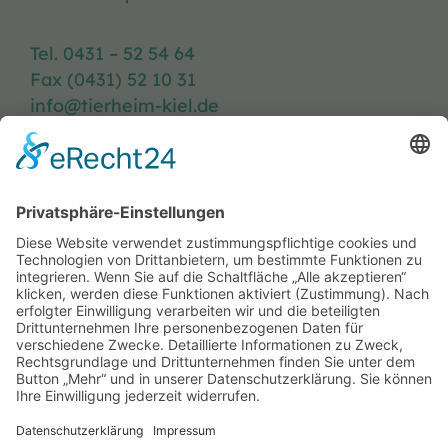
Tel. 0431 – 52 54 64
Fax (0431) 52 10 31
info@tierheim-kiel.de
Tierheim-Heft
Spenden
Kontakt & Anfahrt
Öffnungszeiten
Stellenangebote
FAQ
Impressum
Datenschutzerklärung