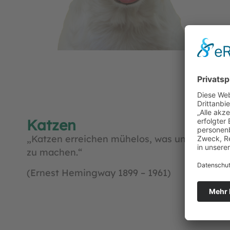
Katzen
„Katzen erreichen mühelos, was uns Mensche
zu machen.“
(Ernest Hemingway 1899 – 1961)