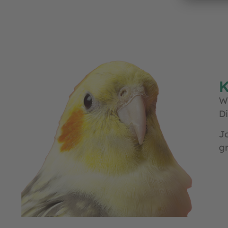
K
W
Di
J
gr