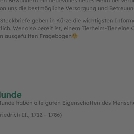
 allen Bewohnern ein liebevolles neues Heim bei v
von uns die bestmögliche Versorgung und Betreuun
 Steckbriefe geben in Kürze die wichtigsten Informa
ich. Wer also bereit ist, einem Tierheim-Tier eine
en ausgefüllten Fragebogen
unde
Hunde haben alle guten Eigenschaften des Menschen,
riedrich II., 1712 – 1786)