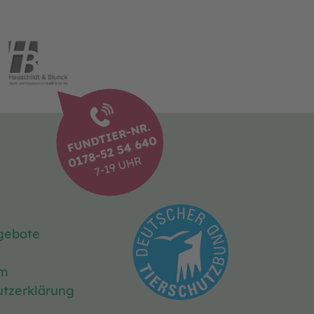
gebote
um
tzerklärung