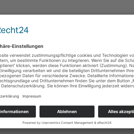
n versagt bleibt: durchs Leben zu gehen, ohne Lä