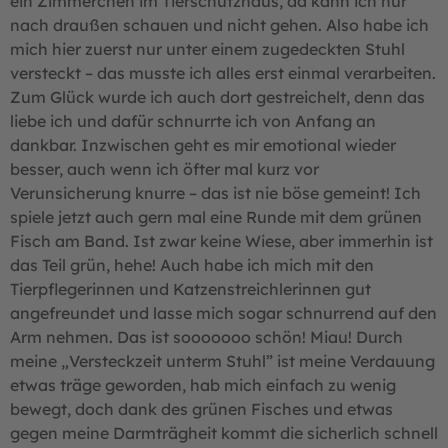
ein Zimmerchen im Tierschutzhaus, da kann ich nur
nach draußen schauen und nicht gehen. Also habe ich
mich hier zuerst nur unter einem zugedeckten Stuhl
versteckt – das musste ich alles erst einmal verarbeiten.
Zum Glück wurde ich auch dort gestreichelt, denn das
liebe ich und dafür schnurrte ich von Anfang an
dankbar. Inzwischen geht es mir emotional wieder
besser, auch wenn ich öfter mal kurz vor
Verunsicherung knurre – das ist nie böse gemeint! Ich
spiele jetzt auch gern mal eine Runde mit dem grünen
Fisch am Band. Ist zwar keine Wiese, aber immerhin ist
das Teil grün, hehe! Auch habe ich mich mit den
Tierpflegerinnen und Katzenstreichlerinnen gut
angefreundet und lasse mich sogar schnurrend auf den
Arm nehmen. Das ist sooooooo schön! Miau! Durch
meine „Versteckzeit unterm Stuhl” ist meine Verdauung
etwas träge geworden, hab mich einfach zu wenig
bewegt, doch dank des grünen Fisches und etwas
gegen meine Darmträgheit kommt die sicherlich schnell