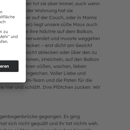
ugierig zugucken tut sie aber immer, auch wenn
ighlights. In der Wohnung hat sie
im Wohnzimmer auf der Couch, oder in Mama
ind oder Regen) liegt unsere süße Maus auch
n auch gerne ihre Nächte auf dem Balkon.
ndwann als Klo verwendet und musste weggetan
ens Shiva-Wecker: – erst dicht am Gesicht
wird, das Gesicht ablecken oder über den zu
essen bekommen, streicheln, auf den Balkon
mt sie mit ihren süßen, wachen, lieben
ines Katzen-Engelchen. Voller Liebe und
amte Tierheim-Team und die Paten für die
ie hier und schläft. Ihre Pfötchen zucken. Wir
 Regenbogenbrücke gegangen. Es ging
hat sich nicht gequält und ihr tat nichts weh.