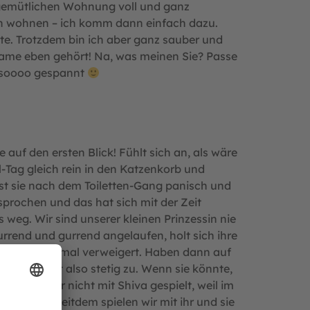
r gemütlichen Wohnung voll und ganz
nen wohnen – ich komm dann einfach dazu.
te. Trotzdem bin ich aber ganz sauber und
ndame eben gehört! Na, was meinen Sie? Passe
on soooo gespannt
e auf den ersten Blick! Fühlt sich an, als wäre
l-Tag gleich rein in den Katzenkorb und
ist sie nach dem Toiletten-Gang panisch und
sprochen und das hat sich mit der Zeit
 weg. Wir sind unserer kleinen Prinzessin nie
rend und gurrend angelaufen, holt sich ihre
 aber auf einmal verweigert. Haben dann auf
3,8kg, nimmt also stetig zu. Wenn sie könnte,
 haben wir nicht mit Shiva gespielt, weil im
 abging. Seitdem spielen wir mit ihr und sie