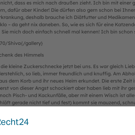
nicht, dass es mich nach draußen zieht. Ich bin mit eine
ern, dafür aber Kinder! Die dürfen also gern schon bei Ih
rkrankung, deshalb brauche ich Diätfutter und Medikamen
klo – da geht nix daneben. So, wie es sich für eine Katze
en Sie mich doch einfach schnell mal kennen! Ich bin sch
0/Shiva{/gallery}
eschenk des Himmels
t die kleine Zuckerschnecke jetzt bei uns. Es war gleich Lieb
erstehlich, so lieb, immer freundlich und knuffig. Am Abho
aus dem Korb und ihr neues Heim erkundet. Die erste Zeit 
erst von dieser Angst schockiert aber haben lieb mit ihr ge
och Pisch- und Kackunfälle, aber mit einem Wisch ist alles
ft gerade nicht tief und fest) kommt sie mauzend, schnur
Bis November ’16 hat sie Dehner Sensitive gefressen, dann
 Durchfall mehr und frisst um die 300g/Tag und wiegt jetzt 
n, aber sie weiß, dass das nicht passieren wird. Am Anfang
Durch Zufall merkten wir aber dass sie auf ein Schüsselband