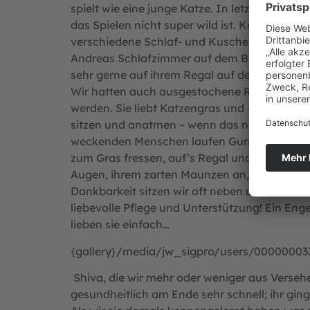
spielt wie eine junge Katze. In letzter Zeit s
das Spielen nicht super wild ist. Knistern, E
verschiedene Schlaf- und Kuschelorte. Am A
Andreas Schlafzimmer auf dem Bett oder in S
sehr gerne auf ihrem Regal auf dem Balkon 
Wir hatten auch ausgestochene Rasenfläche, 
werden. Sie liebt Katzengras und -minze. Sc
sitzen und anatmen – wenn das nichts wird, 
weckenden Menschen laufen Gurrend, schnurr
zum Gras fressen, auf’s Regal und rumgucken
Augen, ihrem zarten Maunzen an, läuft vor ei
Dankbarkeit sitzen wir oft neben unserer s
liebevolle Pflege und Unterstützung! Ein Enge
lieben sie einfach…
{gallery}/media/jw_sigpro/users/000000033
Shiva, die wir mehr oder weniger aus Verseh
gesundheitlich am Ende sehr schnell; ihr ging 