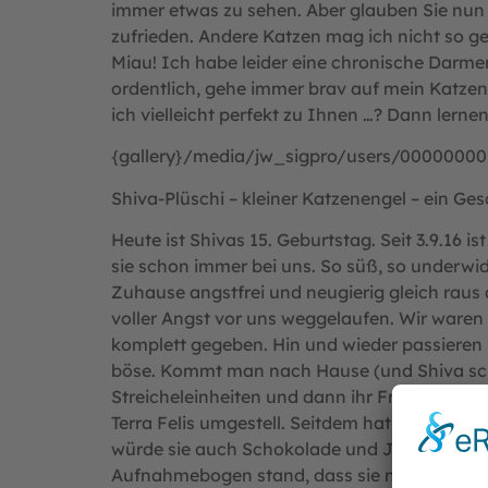
immer etwas zu sehen. Aber glauben Sie nun 
zufrieden. Andere Katzen mag ich nicht so g
Miau! Ich habe leider eine chronische Darme
ordentlich, gehe immer brav auf mein Katzen
ich vielleicht perfekt zu Ihnen …? Dann lern
{gallery}/media/jw_sigpro/users/000000007
Shiva-Plüschi – kleiner Katzenengel – ein G
Heute ist Shivas 15. Geburtstag. Seit 3.9.16 is
sie schon immer bei uns. So süß, so underwid
Zuhause angstfrei und neugierig gleich raus 
voller Angst vor uns weggelaufen. Wir waren 
komplett gegeben. Hin und wieder passieren n
böse. Kommt man nach Hause (und Shiva schlä
Streicheleinheiten und dann ihr Fressen ab! 
Terra Felis umgestell. Seitdem hat sie keinen
würde sie auch Schokolade und Joghurt fresse
Aufnahmebogen stand, dass sie nicht spielt. 