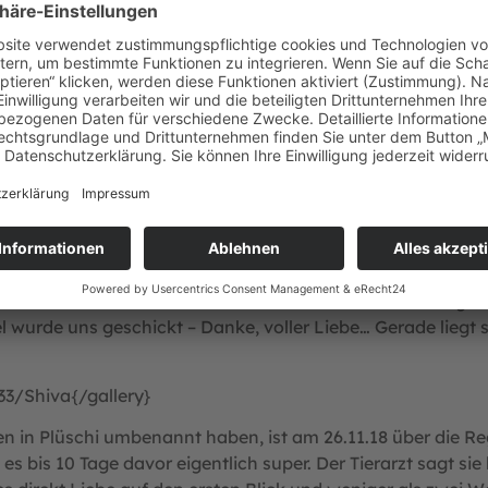
pielt sie etwas weniger, schläft und kuschelt jetzt mehr. Ne
inkaufstüten und Paketlieferungen sind für Shiva absolute H
nfang am liebsten im Zimmer von Julian. Jetzt meistens 
hivas Kuschelhöhle. Ist „Shiva-Wetter“ (kein stärkerer W
oder schaut auf der oberen Ebene Ausschau. Verbringt dan
auf der sie viel gelegen hat. Die hat sie allerdings irge
hmeckt super lecker und riecht absolut hervorragend. Morg
in steigender Lautstärke maunzen – wenn auch das nichts 
end, maunzend gestreichelt werden, zum Napf laufen, Fr
. Möchte Shiva spielen, gestreichelt werden oder raus kom
nem her und zeigt was sie möchte. Allerliebstes zartes kle
üßen Plüschi-Maus und weinen vor Glück… Danke an das ges
l wurde uns geschickt – Danke, voller Liebe… Gerade liegt s
3/Shiva{/gallery}
en in Plüschi umbenannt haben, ist am 26.11.18 über die
es bis 10 Tage davor eigentlich super. Der Tierarzt sagt sie 