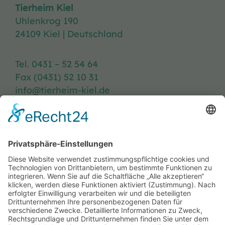
Tierheim Kiel
Uhlenkrog 190
24109 Kiel | Deutschland
Tel. 0431 – 52 54 64
Fax (0431) 52 10 31
info@tierheim-kiel.de
Tierheim-Heft
Spenden
Kontakt & Anfahrt
Öffnungszeiten
Stellenangebote
FAQ
Impressum