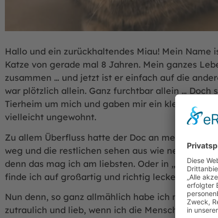
Hallo und ein zurückhaltendes Miau! Mein Name i
Katze von gerade mal 8 Jahren. Mein ganzes Le
zusammen … und jetzt ist er einfach auf die and
war plötzlich allein. Ganz furchtbar allein … Doc
Tierheim um mich und gaben mir ein kleines, neue
vielleicht ungewohnt.
Zu allem Überfluss hatte der Doc an meinen Zähn
weg und die restlichen sehen aus wie neu. Da kaut 
denn das mag ich am liebsten. Oder in „Wasser ge
finde ich auf großartig und richtig lecker! Zum G
Nun denn, so ganz allmählich habe ich mich auch
zutraulich und lieb, wenn ich die Menschen etwas