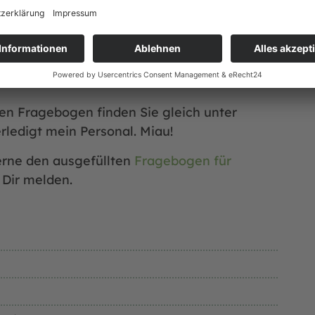
h an. Doch wenn ich ehrlich bin, dann
. Welche, die eine schöne Wohnung mit
 Strich und Faden verwöhnen und mich nie
ruhige Lieblingsmenschen, die eine
en Fragebogen finden Sie gleich unter
rledigt mein Personal. Miau!
erne den ausgefüllten
Fragebogen für
 Dir melden.