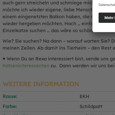
auch gern streicheln und schmiege mich freundlic
möchte ich wieder eigene, liebe Menschen haben
einem eingenetzten Balkon haben, die mich nach
wieder hergeben möchten. Hach … einfach neue, 
Einzelkatze suchen … das wäre so schön.
Wie? Sie suchen? Na dann – worauf warten Sie? D
meinen Zeilen. Ab damit ins Tierheim – den Rest e
♥ Wenn Du an Rexa interessiert bist, sende uns g
Katzeninteressenten
zu. Dann werden wir uns bei
WEITERE INFORMATION
Rasse:
EKH
Farbe:
Schildpatt