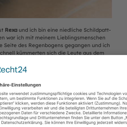
st
Rexa
und ich bin eine niedliche Schildpatt-
ben war ich mit meinem Lieblingsmenschen
ere Seite des Regenbogens gegangen und ich
h schnell kümmerten sich die Leute aus dem
s Zuhause auf Zeit. Ich sag Ihnen – das ist
en was zu mäkeln … da sind nun einige von
sich das Trockenfutter gleich viel besser,
badetes” Nassfutter, so als „Suppe” – das
lück sind hier Sonderwünsche inklusive. Miau!
 an die neue Situation gewöhnt und bin ganz
 kennengelernt habe. Dann lasse ich mich