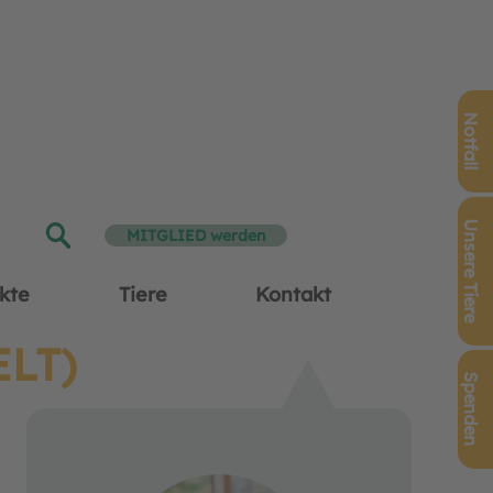
Notfall
Unsere Tiere
MITGLIED werden
kte
Tiere
Kontakt
LT)
Spenden