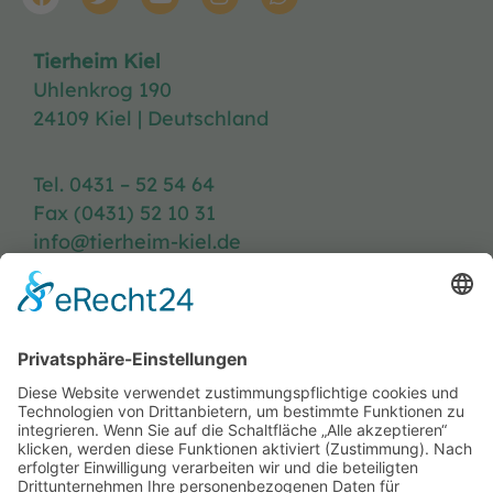
Tierheim Kiel
Uhlenkrog 190
24109 Kiel | Deutschland
Tel. 0431 – 52 54 64
Fax (0431) 52 10 31
info@tierheim-kiel.de
Tierheim-Heft
Spenden
Kontakt & Anfahrt
Öffnungszeiten
Stellenangebote