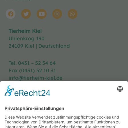
Tierheim Kiel
Uhlenkrog 190
24109 Kiel | Deutschland
Tel. 0431 – 52 54 64
Fax (0431) 52 10 31
info@tierheim-kiel.de
Tierheim-Heft
Spenden
Kontakt & Anfahrt
Öffnungszeiten