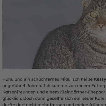
Huhu und ein schüchternes Miau! Ich heiße
Kessy
ungefähr 4 Jahren. Ich komme von einem Futterpl
Katzenfreunden und einem Kleingärtner-Ehepaar. 
glücklich. Doch dann gesellte sich ein neuer Kate
durfte dort nicht mehr fressen und meine früher