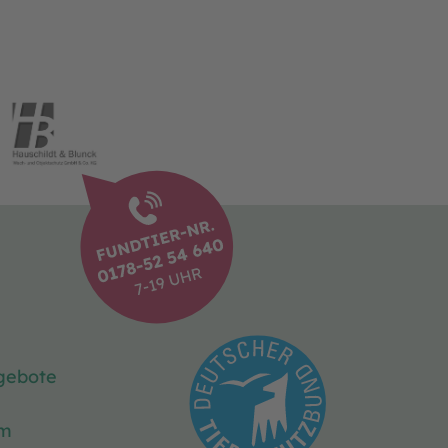
gebote
um