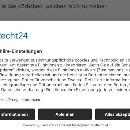
ig in das Körbchen, welches mich zu meiner
und anfänglich habe ich mich nur versteckt.
mich streicheln, wenn ich die Leute schon
en Schoß und schnurre tretelnd vor Freude.
ders gut! Miau!
schen, die mir Zeit geben, Vertrauen
aft könnten mir vermutlich gefallen, unter
chen könnte. Doch nach der Erfahrung, die
tze. Miau!
mich kennenzulernen? Ja? Dann füllen Sie
h kennen. Ich bin schon sehr gespannt auf
gerne den ausgefüllten
Fragebogen für