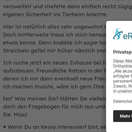
verzweifelt und stiefelte dann einfach recht züg
eigenen Sicherheit ins Tierheim brachte.
Hier ist natürlich alles sehr ungewohnt für mich 
Doch mittlerweile traue ich mich heraus und lass 
etwas kenne. Dann krabble ich sogar halb auf der
Streicheln gefiel mir früher nämlich immer beson
Ich suche jetzt ein neues Zuhause bei lieben Men
aufzubauen. Freundliche Katzen in der Nachbarsch
denen ich mir dann eventuell neue Freunde aussu
ich machen musste, wäre ich gern Ihre einzige Ka
Na? Was meinen Sie? Hätten Sie vielleicht Lust, 
doch den Fragebogen für mich aus und lernen mic
Sie. Miau!
♥ Wenn Du an Kessy interessiert bist, sende uns 