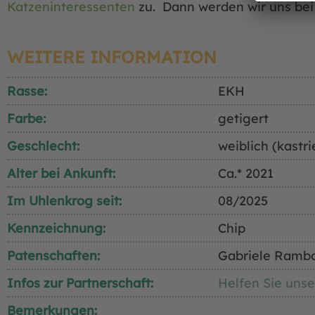
Katzeninteressenten
zu. Dann werden wir uns bei
WEITERE INFORMATION
Rasse:
EKH
Farbe:
getigert
Geschlecht:
weiblich (kastri
Alter bei Ankunft:
Ca.* 2021
Im Uhlenkrog seit:
08/2025
Kennzeichnung:
Chip
Patenschaften:
Gabriele Ramb
Infos zur Partnerschaft:
Helfen Sie unse
Bemerkungen: