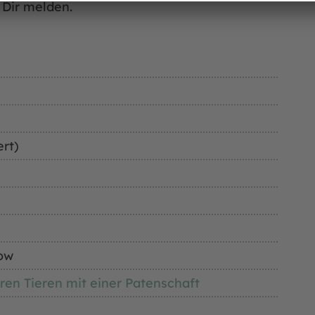
 Dir melden.
ert)
ow
ren Tieren mit einer Patenschaft