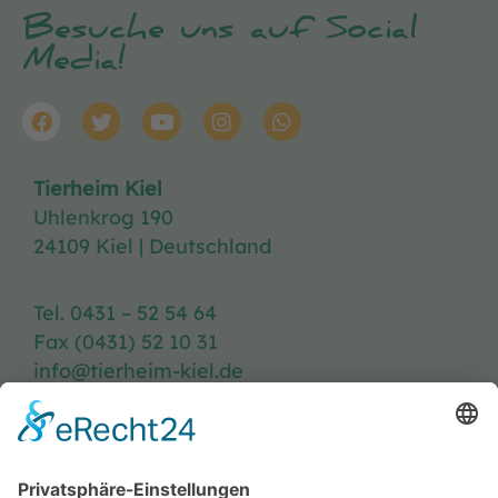
Besuche uns auf Social
Media!
Tierheim Kiel
Uhlenkrog 190
24109 Kiel | Deutschland
Tel. 0431 – 52 54 64
Fax (0431) 52 10 31
info@tierheim-kiel.de
Tierheim-Heft
Spenden