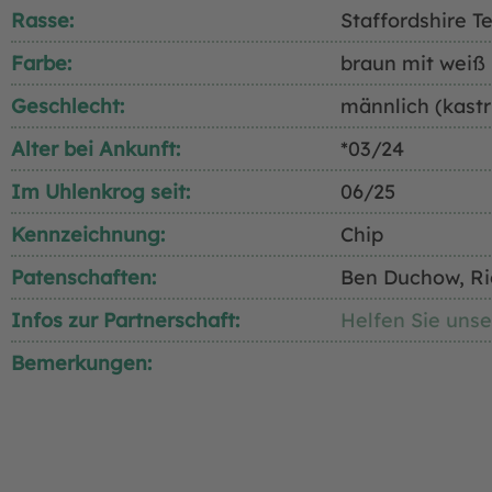
Rasse:
Staffordshire Te
Farbe:
braun mit weiß
Geschlecht:
männlich (kastr
Alter bei Ankunft:
*03/24
Im Uhlenkrog seit:
06/25
Kennzeichnung:
Chip
Patenschaften:
Ben Duchow, Rie
Infos zur Partnerschaft:
Helfen Sie unse
Bemerkungen: