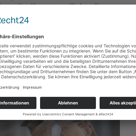
 junger Hund lernen muss. Kinder sollten
 sehr ungestüm ist.
bevoller Begleiter fürs Leben zu werden.
ressiert bist, sende uns gerne den
zu. Dann werden wir uns bei dir melden.