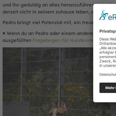
und ihn geduldig an alles heranzuführen, was ein
derzeit nicht in seinem zuhause leben, da er noch
Pedro bringt viel Potenzial mit, ein treuer und lie
♥ Wenn du an Pedro oder einem anderen Hund inte
ausgefüllten
Fragebogen für Hundeinteressenten