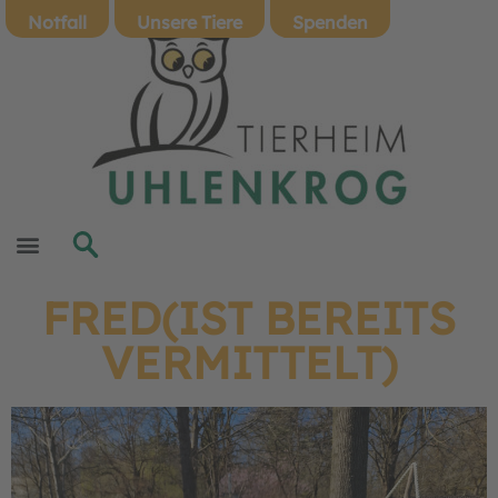
Notfall
Unsere Tiere
Spenden
FRED(IST BEREITS
VERMITTELT)