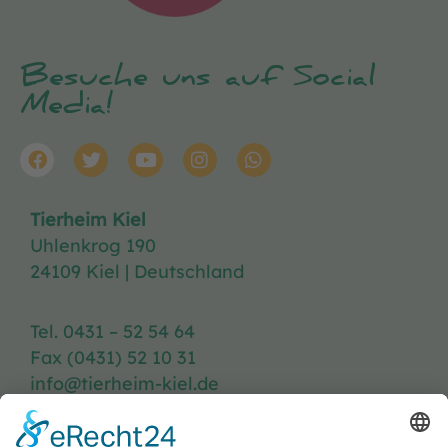
Besuche uns auf Social
Media!
Tierheim Kiel
Uhlenkrog 190
24109 Kiel | Deutschland
Tel. 0431 – 52 54 64
Fax (0431) 52 10 31
info@tierheim-kiel.de