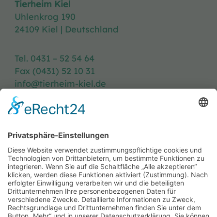
Tierheim Kiel
Uhlenkrog 190
24109 Kiel | Deutschland
Tel. 0431 – 52 54 64
Fax (0431) 52 10 31
info@tierheim-kiel.de
Tierheim-Heft
Spenden
Kontakt & Anfahrt
Öffnungszeiten
Stellenangebote
FAQ
Impressum