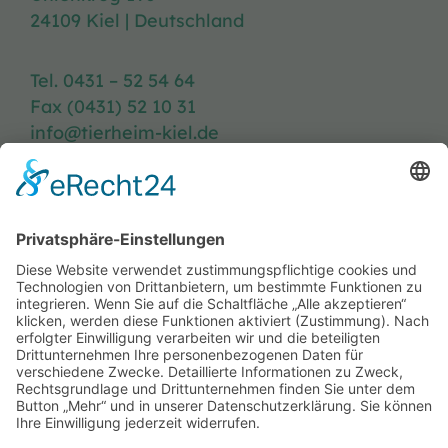
24109 Kiel | Deutschland
Tel. 0431 – 52 54 64
Fax (0431) 52 10 31
info@tierheim-kiel.de
Tierheim-Heft
Spenden
Kontakt & Anfahrt
Öffnungszeiten
Stellenangebote
FAQ
Impressum
Datenschutzerklärung