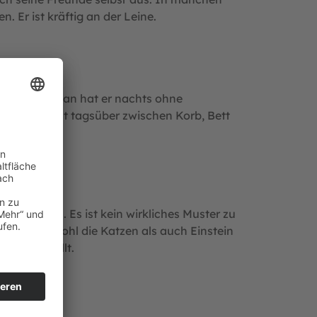
n. Er ist kräftig an der Leine.
 ersten Tag an hat er nachts ohne
r. Er wechselt tagsüber zwischen Korb, Bett
ndorf an. Es ist kein wirkliches Muster zu
wierig. Sowohl die Katzen als auch Einstein
ir eingestellt.