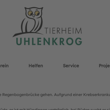
rein
Helfen
Service
Proje
die Regenbogenbrücke gehen. Aufgrund einer Krebserkranku
 Rüde, er ist mit Hündinnen verträglich, bei Rüden sucht er