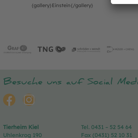
{gallery}Einstein{/gallery}
Besuche uns auf Social Medi
Tierheim Kiel
Tel. 0431 – 52 54 64
Uhlenkrog 190
Fax (0431) 52 10 31