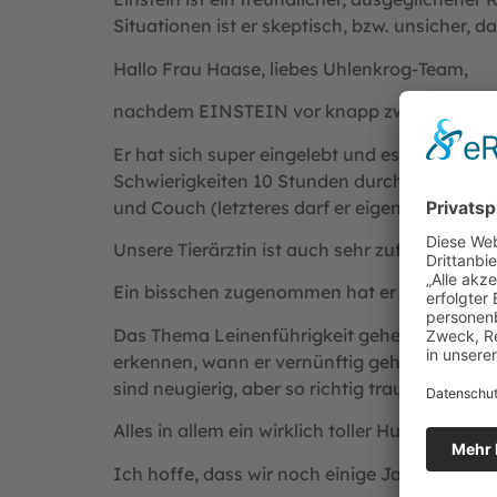
Situationen ist er skeptisch, bzw. unsicher, da
Hallo Frau Haase, liebes Uhlenkrog-Team,
nachdem EINSTEIN vor knapp zwei Monaten bei
Er hat sich super eingelebt und es gibt kein
Schwierigkeiten 10 Stunden durchgehalten. Das
und Couch (letzteres darf er eigentlich nicht
Unsere Tierärztin ist auch sehr zufrieden, di
Ein bisschen zugenommen hat er auch wieder, 
Das Thema Leinenführigkeit gehen wir jetzt 
erkennen, wann er vernünftig geht und wann e
sind neugierig, aber so richtig traut sich noc
Alles in allem ein wirklich toller Hund, der ger
Ich hoffe, dass wir noch einige Jahre mit i