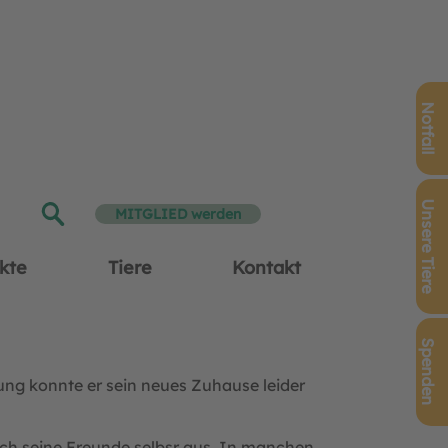
Notfall
Unsere Tiere
MITGLIED werden
kte
Tiere
Kontakt
Spenden
ng konnte er sein neues Zuhause leider
 sich seine Freunde selbsr aus. In manchen