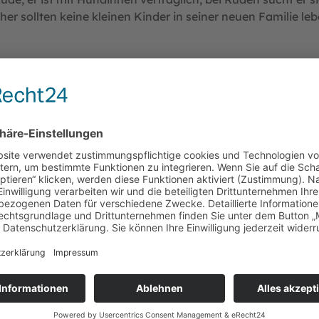
her sollten keine kleinen Kinder in seiner neuen Familie lebe
 uns eingezogen ist, hier ein paar Bilder von ihm.
erlei Probleme mehr mit irgendwelchen Unsauberkeiten. Vom
 Alleinsein stellt für ihn ebenfalls keine Schwierigkeit da
 und macht er auch nur, wenn wir es nicht mitkriegen).
e Prostata hat Normalgröße.
er wiegt jetzt wieder 33-35 kg.
mit dem DOGS-Team von Marc & Corinna Lindhorst aus Mielke
r wie wild zieht. Mit unseren Katzen ist es noch etwas sch
h keiner. Das wird noch seine Zeit dauern, aber darauf sind w
n überall dabei ist.
hm haben werden.