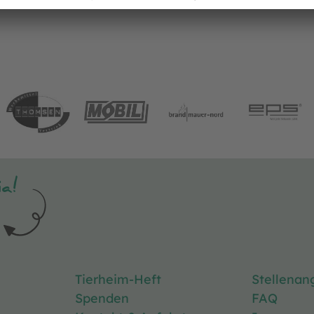
a!
Tierheim-Heft
Stellenan
Spenden
FAQ