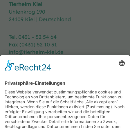
Tierheim Kiel
Uhlenkrog 190
24109 Kiel | Deutschland
Tel. 0431 – 52 54 64
Fax (0431) 52 10 31
info@tierheim-kiel.de
Tierheim-Heft
Spenden
Kontakt & Anfahrt
Öffnungszeiten
Stellenangebote
FAQ
Impressum