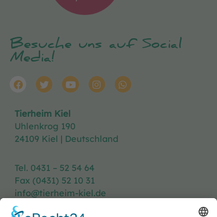
Besuche uns auf Social
Media!
Tierheim Kiel
Uhlenkrog 190
24109 Kiel | Deutschland
Tel. 0431 – 52 54 64
Fax (0431) 52 10 31
info@tierheim-kiel.de