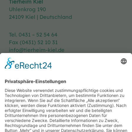
Tierheim Kiel
Uhlenkrog 190
24109 Kiel | Deutschland
Tel. 0431 – 52 54 64
Fax (0431) 52 10 31
info@tierheim-kiel.de
Tierheim-Heft
Spenden
Kontakt & Anfahrt
Öffnungszeiten
Stellenangebote
FAQ
Impressum