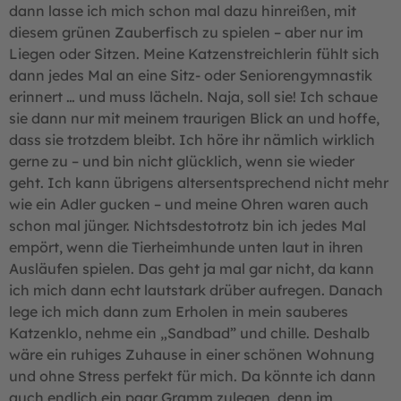
dann lasse ich mich schon mal dazu hinreißen, mit
diesem grünen Zauberfisch zu spielen – aber nur im
Liegen oder Sitzen. Meine Katzenstreichlerin fühlt sich
dann jedes Mal an eine Sitz- oder Seniorengymnastik
erinnert … und muss lächeln. Naja, soll sie! Ich schaue
sie dann nur mit meinem traurigen Blick an und hoffe,
dass sie trotzdem bleibt. Ich höre ihr nämlich wirklich
gerne zu – und bin nicht glücklich, wenn sie wieder
geht. Ich kann übrigens altersentsprechend nicht mehr
wie ein Adler gucken – und meine Ohren waren auch
schon mal jünger. Nichtsdestotrotz bin ich jedes Mal
empört, wenn die Tierheimhunde unten laut in ihren
Ausläufen spielen. Das geht ja mal gar nicht, da kann
ich mich dann echt lautstark drüber aufregen. Danach
lege ich mich dann zum Erholen in mein sauberes
Katzenklo, nehme ein „Sandbad” und chille. Deshalb
wäre ein ruhiges Zuhause in einer schönen Wohnung
und ohne Stress perfekt für mich. Da könnte ich dann
auch endlich ein paar Gramm zulegen, denn im