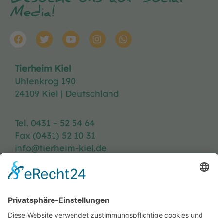
Besuche uns auf Social
Media!
Tierheim Kiel
Uhlenkrog 190
24109 Kiel | Deutschland
Tel. 0431 – 52 54 64
Fax (0431) 52 10 31
info@tierheim-kiel.de
Tierheim-Heft
Spenden
Kontakt & Anfahrt