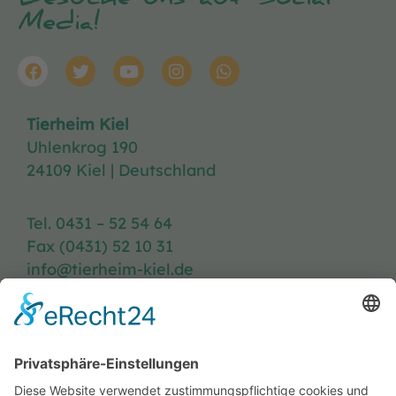
Besuche uns auf Social
Media!
Tierheim Kiel
Uhlenkrog 190
24109 Kiel | Deutschland
Tel. 0431 – 52 54 64
Fax (0431) 52 10 31
info@tierheim-kiel.de
Tierheim-Heft
Spenden
Kontakt & Anfahrt