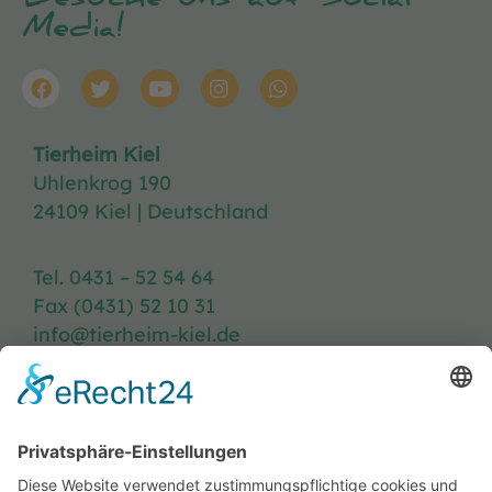
Besuche uns auf Social
Media!
Tierheim Kiel
Uhlenkrog 190
24109 Kiel | Deutschland
Tel. 0431 – 52 54 64
Fax (0431) 52 10 31
info@tierheim-kiel.de
Tierheim-Heft
Spenden
Kontakt & Anfahrt