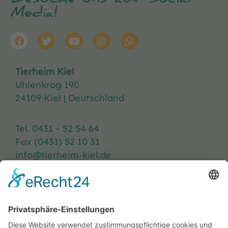
Besuche uns auf Social
Media!
Tierheim Kiel
Uhlenkrog 190
24109 Kiel | Deutschland
Tel. 0431 – 52 54 64
Fax (0431) 52 10 31
info@tierheim-kiel.de
Tierheim-Heft
Spenden
Kontakt & Anfahrt