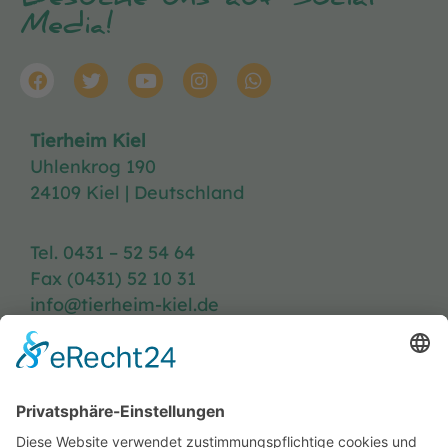
Besuche uns auf Social
Media!
Tierheim Kiel
Uhlenkrog 190
24109 Kiel | Deutschland
Tel. 0431 – 52 54 64
Fax (0431) 52 10 31
info@tierheim-kiel.de
Tierheim-Heft
Spenden
Kontakt & Anfahrt